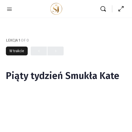
LEKCJA 1
OF 0
W trakcie
Piąty tydzień Smukła Kate