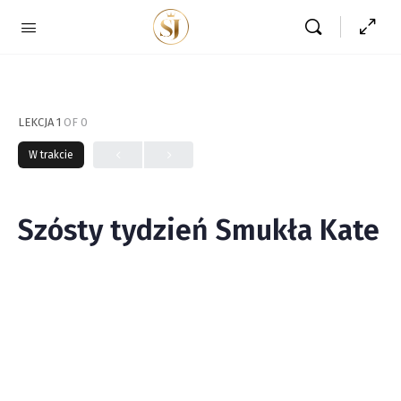
LEKCJA 1
OF 0
W trakcie
Szósty tydzień Smukła Kate