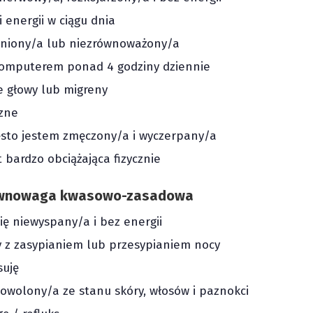
energii w ciągu dnia
niony/a lub niezrównoważony/a
komputerem ponad 4 godziny dziennie
e głowy lub migreny
zne
ęsto jestem zmęczony/a i wyczerpany/a
t bardzo obciążająca fizycznie
równowaga kwasowo-zasadowa
ię niewyspany/a i bez energii
z zasypianiem lub przesypianiem nocy
suję
owolony/a ze stanu skóry, włosów i paznokci