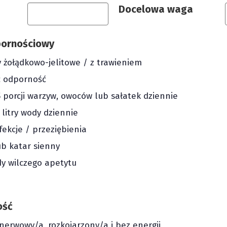
Docelowa waga
dpornościowy
żołądkowo-jelitowe / z trawieniem
ć odporność
5 porcji warzyw, owoców lub sałatek dziennie
3 litry wody dziennie
fekcje / przeziębienia
b katar sienny
 wilczego apetytu
ość
nerwowy/a, rozkojarzony/a i bez energii