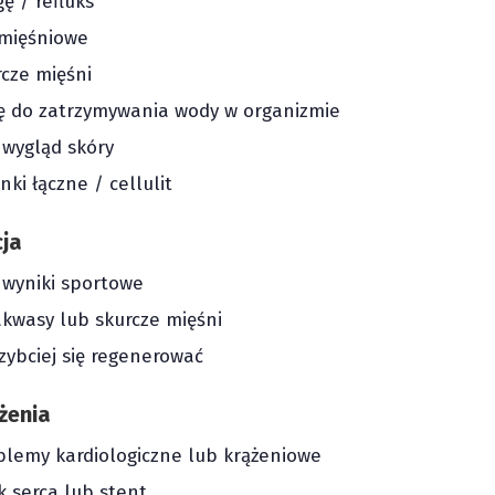
ę / refluks
mięśniowe
rcze mięśni
 do zatrzymywania wody w organizmie
 wygląd skóry
ki łączne / cellulit
cja
 wyniki sportowe
kwasy lub skurcze mięśni
zybciej się regenerować
ążenia
blemy kardiologiczne lub krążeniowe
 serca lub stent