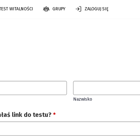
TEST WITALNOŚCI
GRUPY
ZALOGUJ SIĘ
Nazwisko
aś link do testu?
*