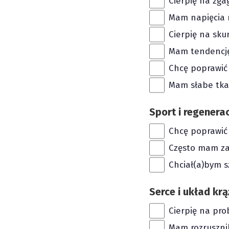
Cierpię na zgag
Mam napięcia 
Cierpię na sku
Mam tendencję
Chcę poprawić
Mam słabe tkan
Sport i regenera
Chcę poprawić
Często mam za
Chciał(a)bym s
Serce i układ kr
Cierpię na pro
Mam rozrusznik