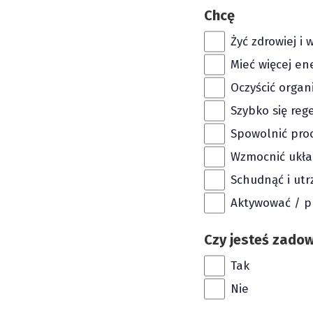
Chcę
Żyć zdrowiej i 
Mieć więcej en
Oczyścić organ
Szybko się reg
Spowolnić proc
Wzmocnić ukła
Schudnąć i ut
Aktywować / p
Czy jesteś zado
Tak
Nie