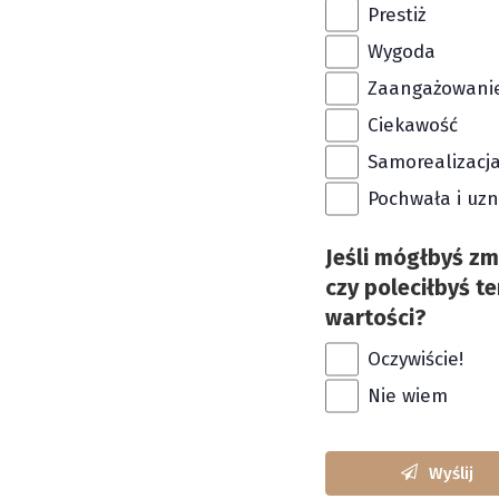
Prestiż
Wygoda
Zaangażowani
Ciekawość
Samorealizacj
Pochwała i uz
Jeśli mógłbyś zmi
czy poleciłbyś t
wartości?
Oczywiście!
Nie wiem
Wyślij