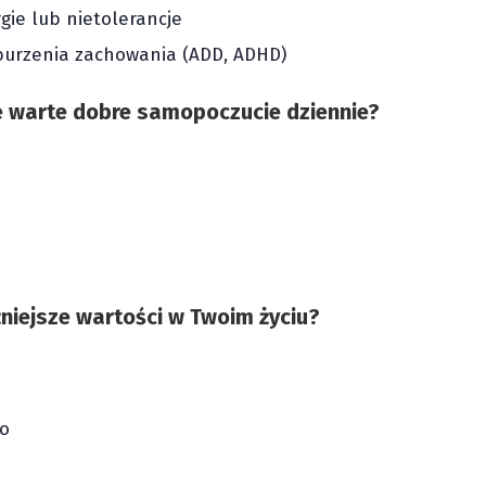
rgie lub nietolerancje
aburzenia zachowania (ADD, ADHD)
bie warte dobre samopoczucie dziennie?
żniejsze wartości w Twoim życiu?
o