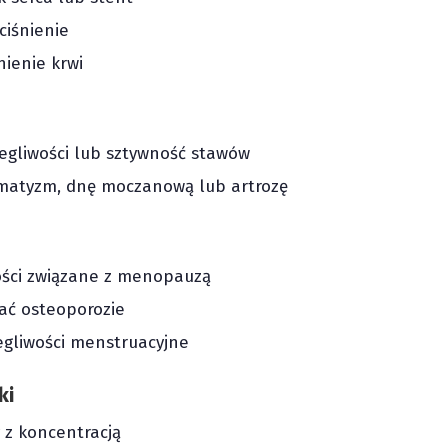
ciśnienie
nienie krwi
gliwości lub sztywność stawów
umatyzm, dnę moczanową lub artrozę
ści związane z menopauzą
ać osteoporozie
egliwości menstruacyjne
ki
 z koncentracją