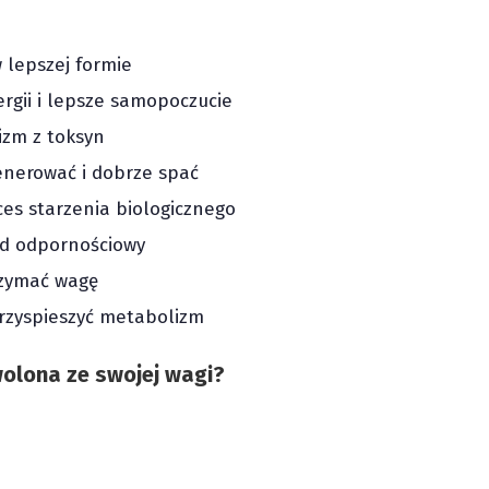
w lepszej formie
ergii i lepsze samopoczucie
izm z toksyn
enerować i dobrze spać
es starzenia biologicznego
d odpornościowy
rzymać wagę
rzyspieszyć metabolizm
wolona ze swojej wagi?