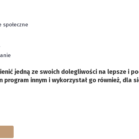
e społeczne
a
nanie
enić jedną ze swoich dolegliwości na lepsze i poc
en program innym i wykorzystał go również, dla s