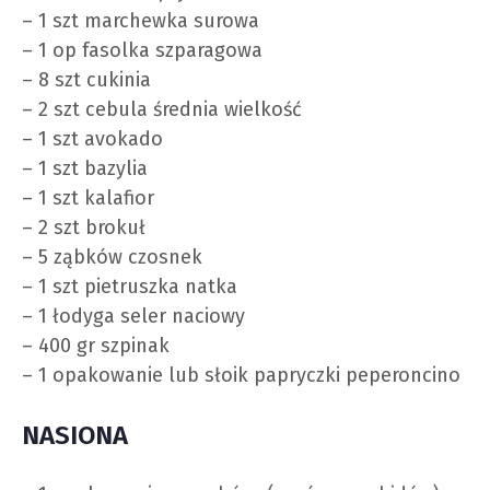
– 1 szt marchewka surowa
– 1 op fasolka szparagowa
– 8 szt cukinia
– 2 szt cebula średnia wielkość
– 1 szt avokado
– 1 szt bazylia
– 1 szt kalafior
– 2 szt brokuł
– 5 ząbków czosnek
– 1 szt pietruszka natka
– 1 łodyga seler naciowy
– 400 gr szpinak
– 1 opakowanie lub słoik papryczki peperoncino
NASIONA