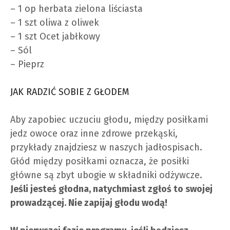
– 1 op herbata zielona liściasta
– 1 szt oliwa z oliwek
– 1 szt Ocet jabłkowy
– Sól
– Pieprz
JAK RADZIĆ SOBIE Z GŁODEM
Aby zapobiec uczuciu głodu, między posiłkami
jedz owoce oraz inne zdrowe przekąski,
przykłady znajdziesz w naszych jadłospisach.
Głód między posiłkami oznacza, że posiłki
główne są zbyt ubogie w składniki odżywcze.
Jeśli jesteś głodna, natychmiast zgłoś to swojej
prowadzącej. Nie zapijaj głodu wodą!