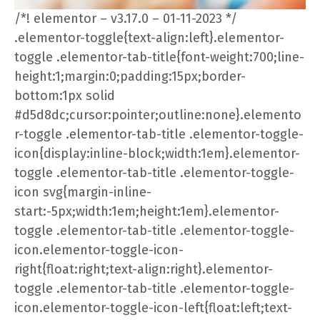
/*! elementor – v3.17.0 – 01-11-2023 */
.elementor-toggle{text-align:left}.elementor-
toggle .elementor-tab-title{font-weight:700;line-
height:1;margin:0;padding:15px;border-
bottom:1px solid
#d5d8dc;cursor:pointer;outline:none}.elemento
r-toggle .elementor-tab-title .elementor-toggle-
icon{display:inline-block;width:1em}.elementor-
toggle .elementor-tab-title .elementor-toggle-
icon svg{margin-inline-
start:-5px;width:1em;height:1em}.elementor-
toggle .elementor-tab-title .elementor-toggle-
icon.elementor-toggle-icon-
right{float:right;text-align:right}.elementor-
toggle .elementor-tab-title .elementor-toggle-
icon.elementor-toggle-icon-left{float:left;text-