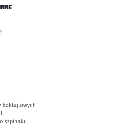
INNE
e
 koktajlowych
li
go szpinaku