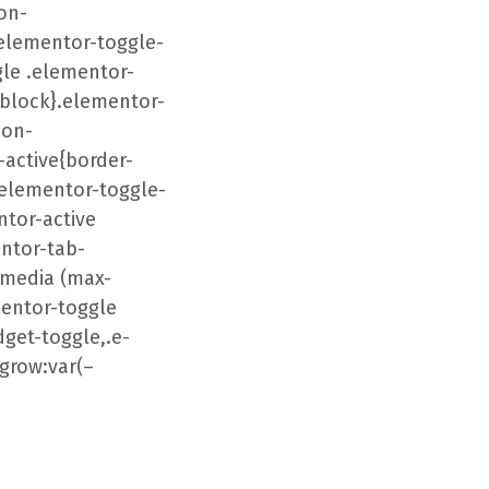
on-
 .elementor-toggle-
gle .elementor-
:block}.elementor-
con-
active{border-
.elementor-toggle-
ntor-active
ntor-tab-
@media (max-
mentor-toggle
get-toggle,.e-
grow:var(–