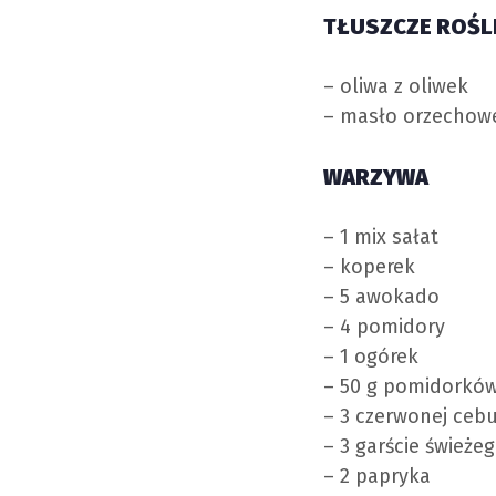
TŁUSZCZE ROŚL
– oliwa z oliwek
– masło orzechow
WARZYWA
– 1 mix sałat
– koperek
– 5 awokado
– 4 pomidory
– 1 ogórek
– 50 g pomidorków
– 3 czerwonej cebu
– 3 garście świeże
– 2 papryka