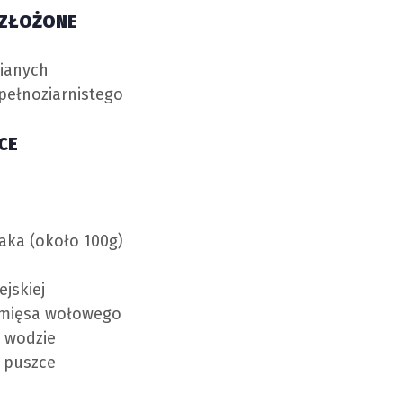
ZŁOŻONE
ianych
pełnoziarnistego
CE
aka (około 100g)
ejskiej
 mięsa wołowego
w wodzie
w puszce