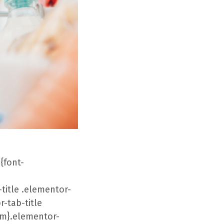
{font-
title .elementor-
-tab-title
em}.elementor-