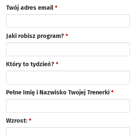
Twój adres email
*
Jaki robisz program?
*
Który to tydzień?
*
Pełne Imię i Nazwisko Twojej Trenerki
*
Website
Wzrost:
*
URL
*